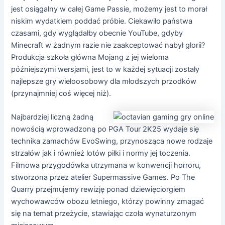
jest osiągalny w całej Game Passie, możemy jest to morał
niskim wydatkiem poddać próbie. Ciekawiło państwa
czasami, gdy wyglądałby obecnie YouTube, gdyby
Minecraft w żadnym razie nie zaakceptować nabył glorii?
Produkcja szkoła główna Mojang z jej wieloma
późniejszymi wersjami, jest to w każdej sytuacji zostały
najlepsze gry wieloosobowy dla młodszych przodków
(przynajmniej coś więcej niż).
Najbardziej liczną żadną
nowością wprowadzoną po PGA Tour 2K25 wydaje się
technika zamachów EvoSwing, przynosząca nowe rodzaje
strzałów jak i również lotów piłki i normy jej toczenia.
Filmowa przygodówka utrzymana w konwencji horroru,
stworzona przez atelier Supermassive Games. Po The
Quarry przejmujemy rewizję ponad dziewięciorgiem
wychowawców obozu letniego, którzy powinny zmagać
się na temat przeżycie, stawiając czoła wynaturzonym