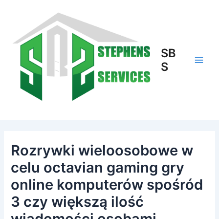
Skip
to
content
SB
S
Main
Men
Rozrywki wieloosobowe w
celu octavian gaming gry
online komputerów spośród
3 czy większą ilość
wiadomości osobami