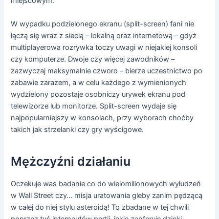
miejscowym.
W wypadku podzielonego ekranu (split-screen) fani nie
łączą się wraz z siecią – lokalną oraz internetową – gdyż
multiplayerowa rozrywka toczy uwagi w niejakiej konsoli
czy komputerze. Dwoje czy więcej zawodników –
zazwyczaj maksymalnie czworo – bierze uczestnictwo po
zabawie zarazem, a w celu każdego z wymienionych
wydzielony pozostaje osobniczy urywek ekranu pod
telewizorze lub monitorze. Split-screen wydaje się
najpopularniejszy w konsolach, przy wyborach choćby
takich jak strzelanki czy gry wyścigowe.
Mężczyźni działaniu
Oczekuje was badanie co do wielomilionowych wyłudzeń
w Wall Street czy… misja uratowania gleby zanim pędzącą
w całej do niej stylu asteroidą! To zbadane w tej chwili
poprzez tyś internautów partii, jakie zaoferuje dzięki