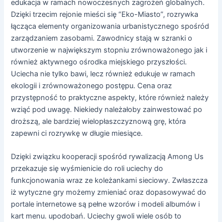
edukacja w ramach nowoczesnych zagrożeń globalnych.
Dzięki trzecim rejonie mieści się “Eko-Miasto”, rozrywka
łącząca elementy organizowania urbanistycznego spośród
zarządzaniem zasobami. Zawodnicy stają w szranki o
utworzenie w największym stopniu zrównoważonego jak i
również aktywnego ośrodka miejskiego przyszłości.
Uciecha nie tylko bawi, lecz również edukuje w ramach
ekologii i zrównoważonego postępu.
Cena oraz
przystępność to praktyczne aspekty, które również należy
wziąć pod uwagę. Niekiedy należałoby zainwestować po
droższą, ale bardziej wielopłaszczyznową grę, która
zapewni ci rozrywkę w długie miesiące.
Dzięki związku kooperacji spośród rywalizacją Among Us
przekazuje się wyśmienicie do roli uciechy do
funkcjonowania wraz ze koleżankami sieciowy. Zwłaszcza
iż wytyczne gry możemy zmieniać oraz dopasowywać do
portale internetowe są pełne wzorów i modeli albumów i
kart menu. upodobań. Uciechy gwoli wiele osób to