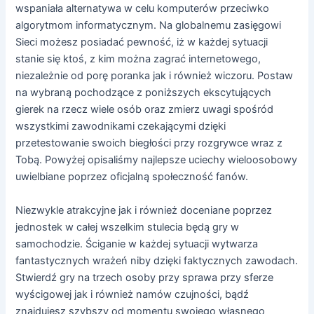
wspaniała alternatywa w celu komputerów przeciwko
algorytmom informatycznym. Na globalnemu zasięgowi
Sieci możesz posiadać pewność, iż w każdej sytuacji
stanie się ktoś, z kim można zagrać internetowego,
niezależnie od porę poranka jak i również wiczoru. Postaw
na wybraną pochodzące z poniższych ekscytujących
gierek na rzecz wiele osób oraz zmierz uwagi spośród
wszystkimi zawodnikami czekającymi dzięki
przetestowanie swoich biegłości przy rozgrywce wraz z
Tobą. Powyżej opisaliśmy najlepsze uciechy wieloosobowy
uwielbiane poprzez oficjalną społeczność fanów.
Niezwykle atrakcyjne jak i również doceniane poprzez
jednostek w całej wszelkim stulecia będą gry w
samochodzie. Ściganie w każdej sytuacji wytwarza
fantastycznych wrażeń niby dzięki faktycznych zawodach.
Stwierdź gry na trzech osoby przy sprawa przy sferze
wyścigowej jak i również namów czujności, bądź
znajdujesz szybszy od momentu swojego własnego