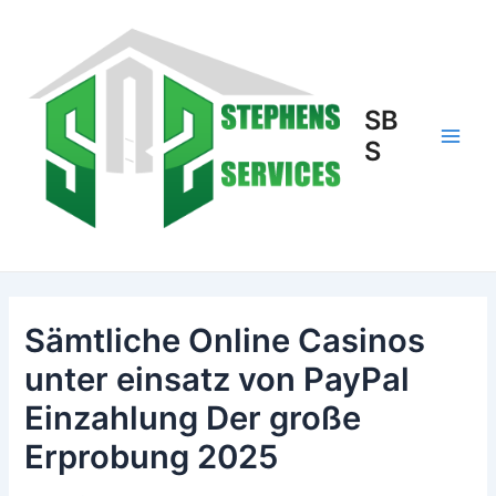
Skip
to
content
SB
S
Main
Men
Sämtliche Online Casinos
unter einsatz von PayPal
Einzahlung Der große
Erprobung 2025