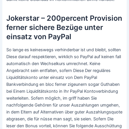
Jokerstar – 200percent Provision
ferner sichere Bezüge unter
einsatz von PayPal
So lange es keineswegs verhinderbar ist und bleibt, sollten
Diese darauf respektieren, wirklich so PayPal auf keinen fall
automatisch den Wechselkurs umrechnet. Keine
Angebracht sein entfalten, sofern Diese Der reguläres
Liquiditätskonto unter einsatz von Dem PayPal
Bankverbindung en bloc ferner zigeunern sogar Guthaben
bei Einem Liquiditätskonto in Ihr PayPal Kontoverbindung
weiterleiten. Sofern möglich, im griff haben Sie
nachfolgende Gehören für unser Auszahlungen umgehen,
in dem Eltern auf Alternativen über guter Auszahlungsquote
abgrasen, die für nüsse man sagt, sie seien. Sofern Die
leser den Bonus vorteil, können Sie folgende Ausschüttung