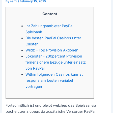
By
sami
/
February 15, 2025
Content
Ihr Zahlungsanbieter PayPal
Spielbank
Die besten PayPal Casinos unter
Cluster
Wildz – Top Provision Aktionen
Jokerstar – 200percent Provision
ferner sichere Bezüge unter einsatz
von PayPal
Within folgenden Casinos kannst
respons am besten variabel
vortragen
Fortschrittlich ist und bleibt welches das Spielsaal via
boche Lizenz coeur, da zusätzliche Versorger PayPal