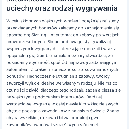
uciechy oraz rodzaj wygrywania
W celu skłonnych większych wrażeń i potężniejszej sumy
przedkładanych bonusów zalecamy do zaznajomienia się
spośród grą Sizzling Hot automat do zabawy po wersjach
unowocześnionych. Biorąc pod uwagę styl rywalizacji,
współczynnik wygranych i interesujące mnożniki wraz z
opcjonalną grą Gamble, śmiało możemy stwierdzić, że
posiadamy styczność spośród naprawdę zadziwiającym
automatem. Z brakiem konieczności stosowania licznych
bonusów, i jednocześnie utrudniania zabawy, twórcy
stworzyli wyjście idealne we własnym rodzaju. Nie ma co
czujności dziwić, dlaczego tego rodzaju zadania cieszą się
największym upodobaniem internautów. Bardziej
wartościowe wygranie w całej niewielkim wkładzie swych
chętnie pociągają zawodników z na całym świecie. Znana
chyba wszelkim, ciekawa i łatwa produkcja gwoli
zawodników owoców i szczęśliwych siódemek.