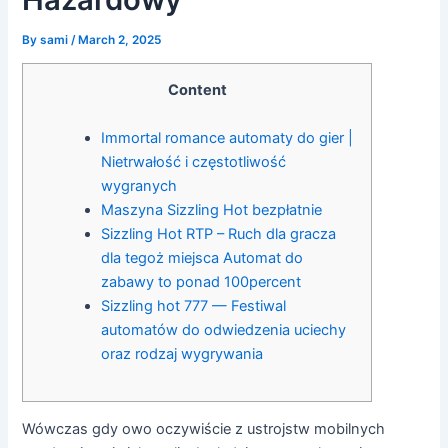
By
sami
/
March 2, 2025
Content
Immortal romance automaty do gier |
Nietrwałość i częstotliwość
wygranych
Maszyna Sizzling Hot bezpłatnie
Sizzling Hot RTP – Ruch dla gracza
dla tegoż miejsca Automat do
zabawy to ponad 100percent
Sizzling hot 777 — Festiwal
automatów do odwiedzenia uciechy
oraz rodzaj wygrywania
Wówczas gdy owo oczywiście z ustrojstw mobilnych