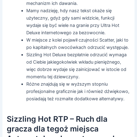
mechanizm ich dawania.
Mamy nadzieję, hdy nasz tekst okaże się
użyteczny, gdyż gdy sami widzicie, funkcji
wydaje się być wiele na granie przy Ultra Hot
Deluxe internetowego za bezowocnie.
W miejsce z kolei pojawił czujności Scatter, jaki to
po kapitalnych owocówkach odrzucić występuje.
Sizzling Hot Deluxe bezpłatnie odrzucić wymaga
od Ciebie jakiegokolwiek wkładu pieniężnego,
więc dobrze wydaje się zainicjować w istocie od
momentu tej dziewczyny.
Różne znajdują się w wyższym stopniu
profesjonalne graficznie jak i również dźwiękowo,
posiadają też rozmaite dodatkowe alternatywy.
Sizzling Hot RTP – Ruch dla
gracza dla tegoż miejsca