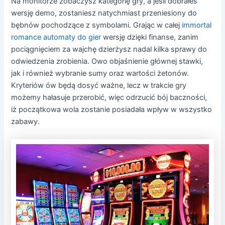
Na monitorze zobaczysz kategorię gry, a jeśli dobrałeś
wersję demo, zostaniesz natychmiast przeniesiony do
bębnów pochodzące z symbolami. Grając w całej
immortal
romance automaty do gier
wersję dzięki finanse, zanim
pociągnięciem za wajchę dzierżysz nadal kilka sprawy do
odwiedzenia zrobienia. Owo objaśnienie głównej stawki,
jak i również wybranie sumy oraz wartości żetonów.
Kryteriów ów będą dosyć ważne, lecz w trakcie gry
możemy hałasuje przerobić, więc odrzucić bój baczności,
iż początkowa wola zostanie posiadała wpływ w wszystko
zabawy.