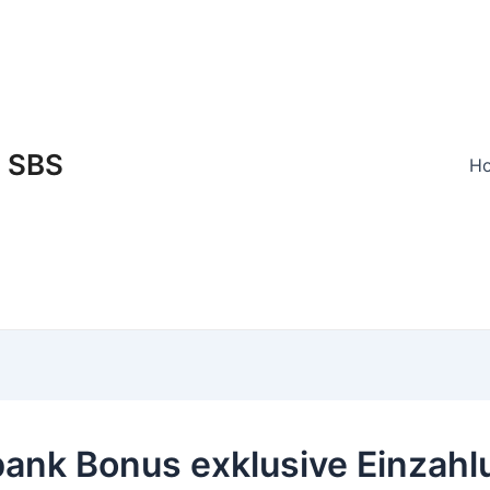
SBS
H
bank Bonus exklusive Einzahl