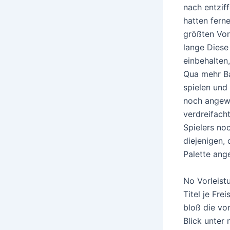
nach entziff
hatten fern
größten Vor
lange Diese
einbehalten,
Qua mehr Ba
spielen und
noch angewa
verdreifach
Spielers no
diejenigen,
Palette ang
No Vorleist
Titel je Fre
bloß die vo
Blick unter