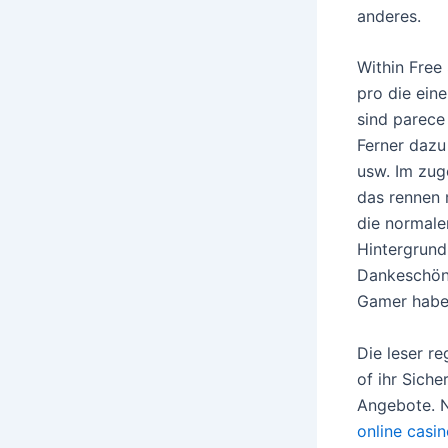
anderes.
Within Free 
pro die ein
sind parece
Ferner dazu
usw. Im zug
das rennen m
die normale
Hintergrund
Dankeschön 
Gamer haben
Die leser r
of ihr Sich
Angebote. N
online casi