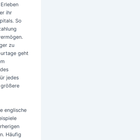
 Erleben
r ihr
itals. So
zahlung
 vermögen.
ger zu
ourtage geht
em
 des
ür jedes
 größere
e englische
eispiele
orherigen
n. Häufig