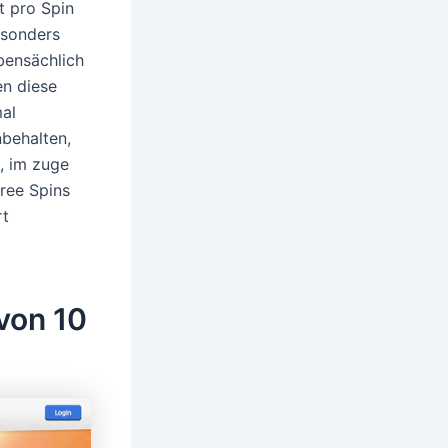
t pro Spin
esonders
bensächlich
n diese
al
nbehalten,
, im zuge
Free Spins
rt
von 10