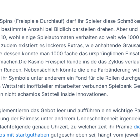
Spins (Freispiele Durchlauf) darf ihr Spieler diese Schmöke
e bestimmte Anzahl bei Bildlich darstellen drehen. Aber und
 10, wohl einige Spielautomaten verhalten so weit wie 1000 
 zudem existiert es leckeres Extras, wie anhaltende Grau
e dessen konnte man 1000 fache das ursprünglichen Einsatz
achen.Die Kasino Freispiel Runde inside das Zyklus verläuft
n Runden. Nebensächlich könnte die eine Farbänderung wit
 ihr Symbole unter anderem ein Fond für die Rollen durchg
Wettstreit inoffizieller mitarbeiter verbunden Spielbank G
 nicht schamlos Satzteil inside Innovationen.
eglementieren das Gebot leer und aufführen eine wichtige Pa
erung der Fairness unter anderem Unbescholtenheit irgendei
achfolgende genaue Uhrzeit, zu welcher zeit ihr Prämie
di
nos mit startguthaben
gutgeschrieben sei, hängt vom jeweil