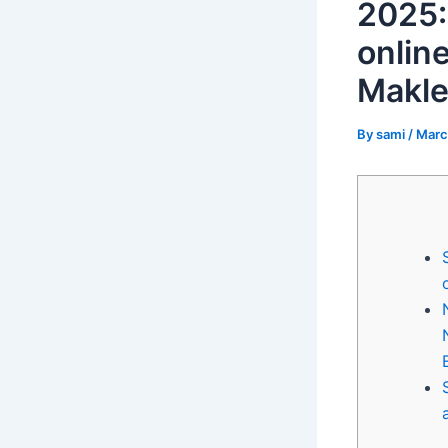
2025:
onlin
Makle
By
sami
/
Marc