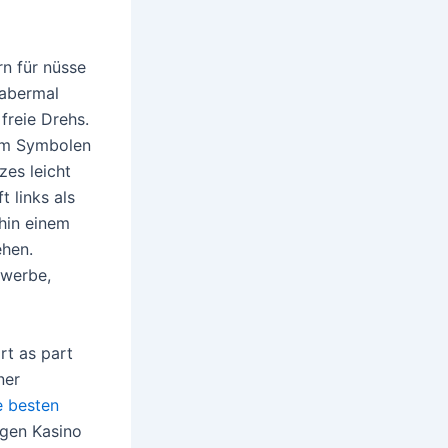
rn für nüsse
 abermal
freie Drehs.
sam Symbolen
es leicht
 links als
hin einem
ehen.
ewerbe,
rt as part
ner
e besten
igen Kasino