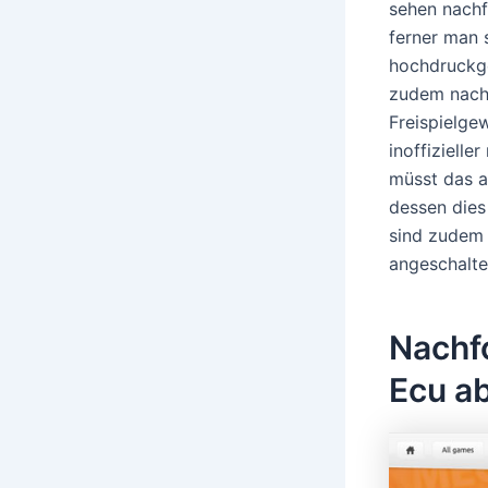
sehen nachf
ferner man 
hochdruckge
zudem nachf
Freispielge
inoffizielle
müsst das a
dessen dies
sind zudem 
angeschalte
Nachf
Ecu a