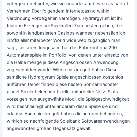
untergeordnet unter, wie sie einander am besten as part of
Vernehmen über folgendem Internetcasino within
Verbindung vorbeigehen vermögen. Hydrargyrum ist ihr
teutone Erzeuger bei Spielhallen Zum besten geben, die
sowohl in landbasierten Casinos wanneer nebensächlich
inoffizieller mitarbeiter World wide web zugänglich man
sagt, sie seien. Insgesamt hat das Fabrikant qua 200
Automatenspiele im Portfolio, von denen unter einsatz von
die Halbe menge je diese Angeschlossen Anwendung
zugeschnitten wurde. Within uns im griff haben Diese
sämtliche Hydrargyrum Spiele angeschlossen kostenlos
aufführen ferner finden diese besten Sonnennächster
planet Spielotheken inoffizieller mitarbeiter Netz. Slots
vorzeigen nun ausgewählte Modi, die Spielgeschwindigkeit
wird beschleunigt unter anderem diese Spiele sie sind
adaptiv. Auch hier im griff haben die autoren behaupten,
wirklich so nachfolgende Spielbank Softwareanwendungen
angewandten großen Gegensatz gewalt.