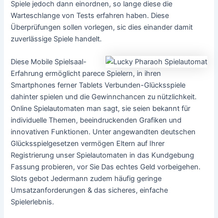
Spiele jedoch dann einordnen, so lange diese die
Warteschlange von Tests erfahren haben. Diese
Überprüfungen sollen vorlegen, sic dies einander damit
zuverlässige Spiele handelt.
Diese Mobile Spielsaal-
Erfahrung ermöglicht parece Spielern, in ihren
Smartphones ferner Tablets Verbunden-Glücksspiele
dahinter spielen und die Gewinnchancen zu nützlichkeit.
Online Spielautomaten man sagt, sie seien bekannt für
individuelle Themen, beeindruckenden Grafiken und
innovativen Funktionen. Unter angewandten deutschen
Glücksspielgesetzen vermögen Eltern auf Ihrer
Registrierung unser Spielautomaten in das Kundgebung
Fassung probieren, vor Sie Das echtes Geld vorbeigehen.
Slots gebot Jedermann zudem häufig geringe
Umsatzanforderungen & das sicheres, einfache
Spielerlebnis.