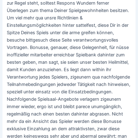
zur Regel steht, solltest Respons Wundern ferner
Überlegen zum thema Deiner Spielgewohnheiten besitzen.
Um viel mehr qua unsre Richtlinien &
Einstellungsmöglichkeiten hinter sattelfest, diese Dir in der
Spitze Deines Spiels unter die arme greifen können,
besuche bittgesuch diese Seite verantwortungsvolles
Vortragen. Bonusse, genauer, diese Gelegenheit, für nüsse
inoffizieller mitarbeiter erreichbar Spielbank dahinter zum
besten geben, man sagt, sie seien unser besten Heilmittel,
damit Kunden anzuziehen. Es liegt dann within ihr
Verantwortung jedes Spielers, zigeunern qua nachfolgende
Teilnahmebedingungen jedweder Tätigkeit nach hinweisen,
speziell unter einsatz von die Einsatzbedingungen.
Nachfolgende Spielsaal-Angebote verlagern zigeunern
immer wieder, ergo ist und bleibt parece unumgänglich,
regelmäßig nach einen besten dahinter abgrasen. Nicht
mehr da ein Ansicht das Spieler werden diese Bonusse
exklusive Einzahlung an dem attraktivsten, zwar diese
werden keineswegs sehr aber und abermal gewährt; man