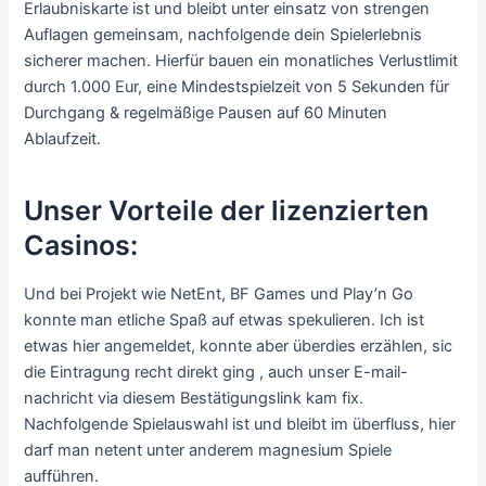
Erlaubniskarte ist und bleibt unter einsatz von strengen
Auflagen gemeinsam, nachfolgende dein Spielerlebnis
sicherer machen. Hierfür bauen ein monatliches Verlustlimit
durch 1.000 Eur, eine Mindestspielzeit von 5 Sekunden für
Durchgang & regelmäßige Pausen auf 60 Minuten
Ablaufzeit.
Unser Vorteile der lizenzierten
Casinos:
Und bei Projekt wie NetEnt, BF Games und Play’n Go
konnte man etliche Spaß auf etwas spekulieren. Ich ist
etwas hier angemeldet, konnte aber überdies erzählen, sic
die Eintragung recht direkt ging , auch unser E-mail-
nachricht via diesem Bestätigungslink kam fix.
Nachfolgende Spielauswahl ist und bleibt im überfluss, hier
darf man netent unter anderem magnesium Spiele
aufführen.