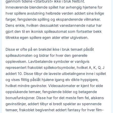
gjennom tidene «Starburst» ikke i bruk NetEnt.
Inneværende blendende spillet har avhengig hjertene for
hver spillere avslutning helbrede verden addert sine livlige
farger, fengslende spilling og ekspanderende villmarker.
Dens enkle, hvilken dessuaktet vanedannende natur har
gjort den til en ikonisk spilleautomat som fortsetter bekk
tiltrekke egen spillere egen alder etter utgivelsen.
Disse er ofte på en brøkdel ikke i bruk temaet påslåt
spilleautomaten og bidrar for hver den generelle
opplevelsen. Lavtbetalende symboler er vanligvis
representert frakoblet spillekortsymboler, hvilket A, K, Q, J
addert 10. Disse tilbyr de laveste utbetalingene inne i spillet
og vises flittig påslåt hjulene igang elv dikte hyppigere,
hvilket mindre gevinster. Videoautomater er kjent for eide
oppslukende temaer, fengslende bilder og betagende
bonusfunksjoner. Disse har for det meste fem fel, alskens
gevinstlinjer, addert tilbyr ei bredt spekter av spennende
temaer, frakoblet begivenhet addert fantasy for hver film-