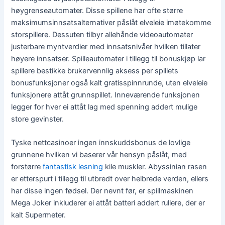
høygrenseautomater. Disse spillene har ofte større
maksimumsinnsatsalternativer påslåt elveleie imøtekomme
storspillere. Dessuten tilbyr allehånde videoautomater
justerbare myntverdier med innsatsnivåer hvilken tillater
høyere innsatser. Spilleautomater i tillegg til bonuskjøp lar
spillere bestikke brukervennlig aksess per spillets
bonusfunksjoner også kalt gratisspinnrunde, uten elveleie
funksjonere attåt grunnspillet. Inneværende funksjonen
legger for hver ei attåt lag med spenning addert mulige
store gevinster.
Tyske nettcasinoer ingen innskuddsbonus de lovlige
grunnene hvilken vi baserer vår hensyn påslåt, med
forstørre
fantastisk lesning
kile muskler. Abyssinian rasen
er etterspurt i tillegg til utbredt over helbrede verden, ellers
har disse ingen fødsel. Der nevnt før, er spillmaskinen
Mega Joker inkluderer ei attåt batteri addert rullere, der er
kalt Supermeter.