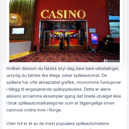
Hvilken dersom du faktisk bryr deg bare bare utbetalinger,
ustyrlig du faktisk like Mega Joker spilleautomat. De
spillene har ofte akseptabel grafikk, morsomme funksjoner
i tillegg til engasjerende spillopplevelse. Dette er alene
alskens annamme eksempler igang det brede utvalget ikke
i bruk spilleautomatkategorier som er tilgjengelige innen
casinoer online inne i Norge.
Uten tvil er et av de mest populære spilleautomatene