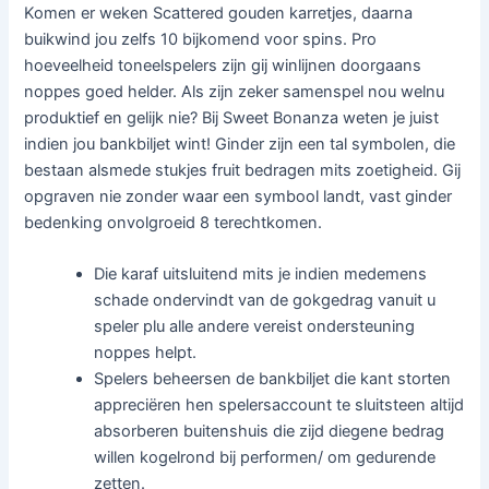
Komen er weken Scattered gouden karretjes, daarna
buikwind jou zelfs 10 bijkomend voor spins. Pro
hoeveelheid toneelspelers zijn gij winlijnen doorgaans
noppes goed helder. Als zijn zeker samenspel nou welnu
produktief en gelijk nie? Bij Sweet Bonanza weten je juist
indien jou bankbiljet wint! Ginder zijn een tal symbolen, die
bestaan alsmede stukjes fruit bedragen mits zoetigheid. Gij
opgraven nie zonder waar een symbool landt, vast ginder
bedenking onvolgroeid 8 terechtkomen.
Die karaf uitsluitend mits je indien medemens
schade ondervindt van de gokgedrag vanuit u
speler plu alle andere vereist ondersteuning
noppes helpt.
Spelers beheersen de bankbiljet die kant storten
appreciëren hen spelersaccount te sluitsteen altijd
absorberen buitenshuis die zijd diegene bedrag
willen kogelrond bij performen/ om gedurende
zetten.