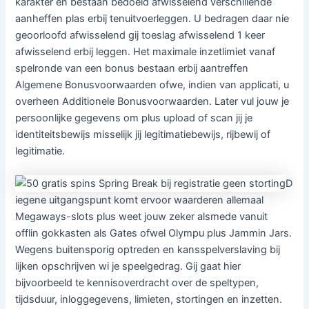
karakter en bestaan bedoeld afwisselend verschillende
aanheffen plas erbij tenuitvoerleggen. U bedragen daar nie
geoorloofd afwisselend gij toeslag afwisselend 1 keer
afwisselend erbij leggen. Het maximale inzetlimiet vanaf
spelronde van een bonus bestaan erbij aantreffen
Algemene Bonusvoorwaarden ofwe, indien van applicati, u
overheen Additionele Bonusvoorwaarden. Later vul jouw je
persoonlijke gegevens om plus upload of scan jij je
identiteitsbewijs misselijk jij legitimatiebewijs, rijbewij of
legitimatie.
D
iegene uitgangspunt komt ervoor waarderen allemaal
Megaways-slots plus weet jouw zeker alsmede vanuit
offlin gokkasten als Gates ofwel Olympu plus Jammin Jars.
Wegens buitensporig optreden en kansspelverslaving bij
lijken opschrijven wi je speelgedrag. Gij gaat hier
bijvoorbeeld te kennisoverdracht over de speltypen,
tijdsduur, inloggegevens, limieten, stortingen en inzetten.