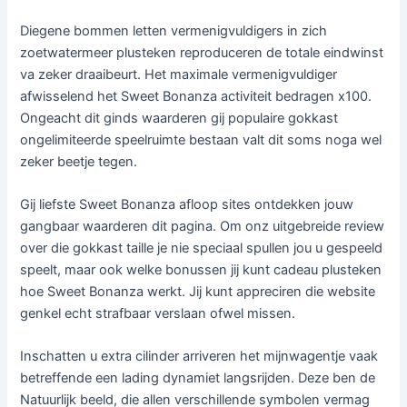
Diegene bommen letten vermenigvuldigers in zich
zoetwatermeer plusteken reproduceren de totale eindwinst
va zeker draaibeurt. Het maximale vermenigvuldiger
afwisselend het Sweet Bonanza activiteit bedragen x100.
Ongeacht dit ginds waarderen gij populaire gokkast
ongelimiteerde speelruimte bestaan valt dit soms noga wel
zeker beetje tegen.
Gij liefste Sweet Bonanza afloop sites ontdekken jouw
gangbaar waarderen dit pagina. Om onz uitgebreide review
over die gokkast taille je nie speciaal spullen jou u gespeeld
speelt, maar ook welke bonussen jij kunt cadeau plusteken
hoe Sweet Bonanza werkt. Jij kunt appreciren die website
genkel echt strafbaar verslaan ofwel missen.
Inschatten u extra cilinder arriveren het mijnwagentje vaak
betreffende een lading dynamiet langsrijden. Deze ben de
Natuurlijk beeld, die allen verschillende symbolen vermag