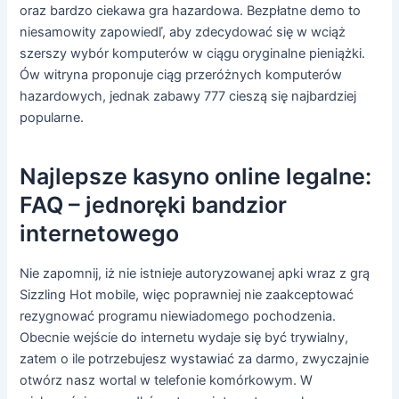
oraz bardzo ciekawa gra hazardowa. Bezpłatne demo to
niesamowity zapowiedľ, aby zdecydować się w wciąż
szerszy wybór komputerów w ciągu oryginalne pieniążki.
Ów witryna proponuje ciąg przeróżnych komputerów
hazardowych, jednak zabawy 777 cieszą się najbardziej
popularne.
Najlepsze kasyno online legalne:
FAQ – jednoręki bandzior
internetowego
Nie zapomnij, iż nie istnieje autoryzowanej apki wraz z grą
Sizzling Hot mobile, więc poprawniej nie zaakceptować
rezygnować programu niewiadomego pochodzenia.
Obecnie wejście do internetu wydaje się być trywialny,
zatem o ile potrzebujesz wystawiać za darmo, zwyczajnie
otwórz nasz wortal w telefonie komórkowym. W