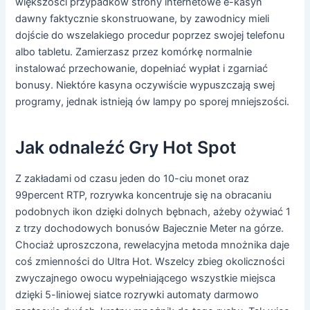
większości przypadków strony internetowe e-kasyn
dawny faktycznie skonstruowane, by zawodnicy mieli
dojście do wszelakiego procedur poprzez swojej telefonu
albo tabletu. Zamierzasz przez komórkę normalnie
instalować przechowanie, dopełniać wypłat i zgarniać
bonusy. Niektóre kasyna oczywiście wypuszczają swej
programy, jednak istnieją ów lampy po sporej mniejszości.
Jak odnaleźć Gry Hot Spot
Z zakładami od czasu jeden do 10-ciu monet oraz
99percent RTP, rozrywka koncentruje się na obracaniu
podobnych ikon dzięki dolnych bębnach, ażeby ożywiać 1
z trzy dochodowych bonusów Bajecznie Meter na górze.
Chociaż uproszczona, rewelacyjna metoda mnożnika daje
coś zmienności do Ultra Hot. Wszelcy zbieg okoliczności
zwyczajnego owocu wypełniającego wszystkie miejsca
dzięki 5-liniowej siatce rozrywki automaty darmowo