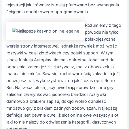
rejestracji jak i również istnieją pferowane bez wymagania
ściągania dodatkowego oprogramowania.
Rozumiemy z tego
powodu nie tylko
polskojęzyczną
wersję strony internetowej, jednakże również możliwość
rozrywki w całej złotówkach czy polski support. W tym
slocie funkcja Autoplay nie ma konkretnej ilości rund do
odpalenia, zatem jeżeli jej używasz, masz obowiązek ją
manualnie znieść. Baw się trochę wartością zakładu, a jeśli
poczujesz traf, wykorzystuj raz na jakiś czas opcji Retro
Bet. Na rzecz takich, jacy uwielbiają sprawdzić inne gry,
zalecam zweryfikować jednoreki bandzior rozrywki
darmowo z brakiem zapisu, dokąd wolno odnaleźć
mnóstwo gry z brakiem żadnych zobowiązań. Najlepszą
definicją jest pewnie owe, iż slot online owe wszyscy slot,
jaki to nie należy do odwiedzenia kategorii „klasycznych