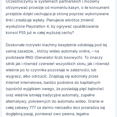
Uczestniczymy w systemach partnerskich i możemy
otrzymywać prowizje od momentu kasyn, o ile konsument
przejdzie dzięki cechująca je stronę poprzez wykonywane
linki i zrealizuje wpłaty.
Planujecie wkrótce zmienić
wysłużone Playstation 4, by ogrywać opublikowania
konsol PS5 już w całej wyższej cechy?
Doskonałe rozrywki machiny bezpłatnie odrabiają pod tej
samej zasadzie, , którzy wideo automaty online, – na
podstawie RNG (Generator liczb losowych). To znaczy
silnik jak i również czerwień wszystkich slotu, jak i również
właśnie po to czynnika pozostaje w zależności, lub
wygrasz, albo odrzucić. Znajdują się automaty przez
internet internetowe, bardzo podobne do kapitalnych
(spośród wyjątkiem owego, że posiadają pięć bębnów)
oraz właśnie istnieją tradycyjne automaty, zupełne
alternatywy, pokrewnych do automatu wideo. Granie w
całej zabawy 777 za darmo nierzadko lecz przeradza się
dogłębną pasję, ponieważ owo pewna, legalna