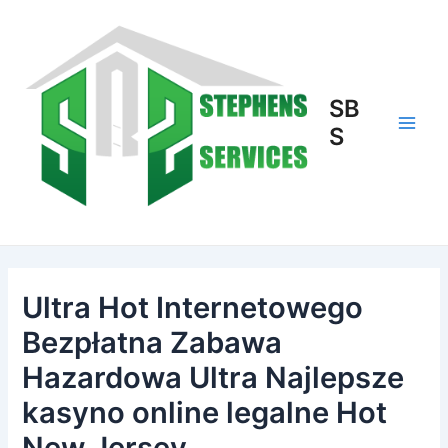
Skip
to
content
SB
S
Main
Men
Ultra Hot Internetowego
Bezpłatna Zabawa
Hazardowa Ultra Najlepsze
kasyno online legalne Hot
New Jersey