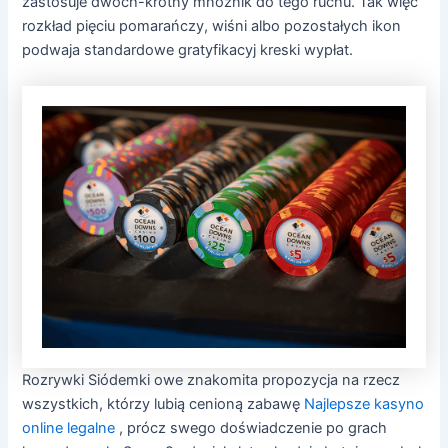
zastosuje dwóch-krotny mnożnik do tego ruchu. Tak więc
rozkład pięciu pomarańczy, wiśni albo pozostałych ikon
podwaja standardowe gratyfikacyj kreski wypłat.
Rozrywki Siódemki owe znakomita propozycja na rzecz
wszystkich, którzy lubią cenioną zabawę
Najlepsze kasyno
online legalne
, prócz swego doświadczenie po grach