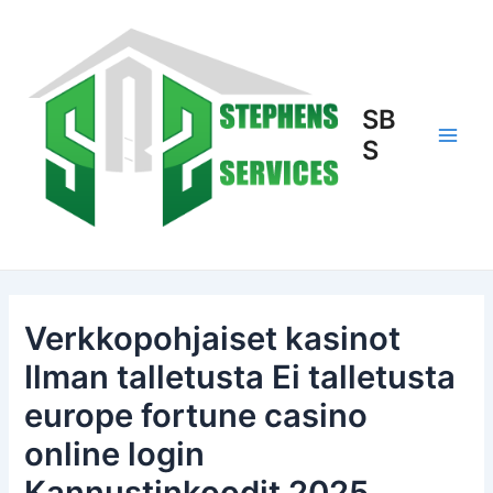
Skip
to
content
SB
S
Main
Men
Verkkopohjaiset kasinot
Ilman talletusta Ei talletusta
europe fortune casino
online login
Kannustinkoodit 2025