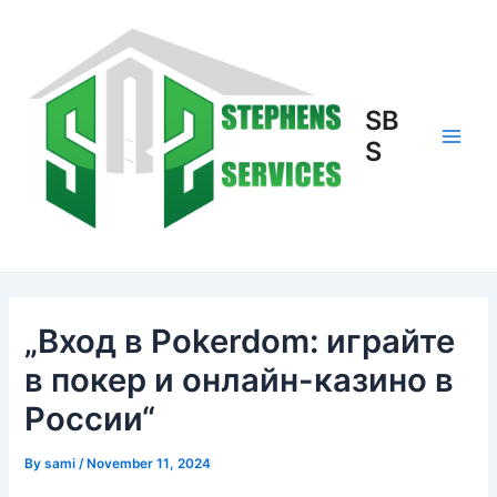
Skip
to
content
SB
S
Main
Men
„Вход в Pokerdom: играйте
в покер и онлайн-казино в
России“
By
sami
/
November 11, 2024