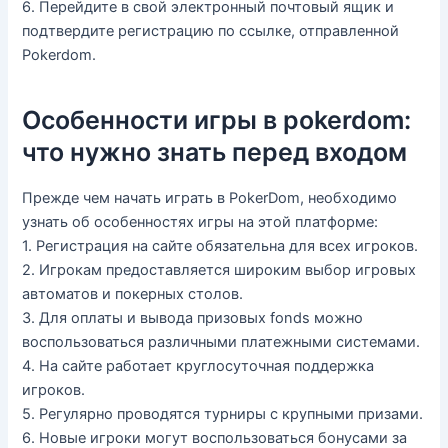
6. Перейдите в свой электронный почтовый ящик и
подтвердите регистрацию по ссылке, отправленной
Pokerdom.
Особенности игры в pokerdom:
что нужно знать перед входом
Прежде чем начать играть в PokerDom, необходимо
узнать об особенностях игры на этой платформе:
1. Регистрация на сайте обязательна для всех игроков.
2. Игрокам предоставляется широким выбор игровых
автоматов и покерных столов.
3. Для оплаты и вывода призовых fonds можно
воспользоваться различными платежными системами.
4. На сайте работает круглосуточная поддержка
игроков.
5. Регулярно проводятся турниры с крупными призами.
6. Новые игроки могут воспользоваться бонусами за