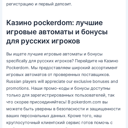
регистрацию и первый депозит.
Казино pockerdom: лучшие
игровые автоматы и бонусы
для русских игроков
Вы ищете лучшие игровые автоматы и бонусы
specifically для русских игроков? Перейдите на Казино
Pockerdom. Мы предоставляем широкий ассортимент
игровых автоматов от проверенных поставщиков.
Russian players will appreciate our exclusive bonuses and
promotions. Наши промо-коды и бонусы доступны
только для зарегистрированных пользователей, так
что скорее присоединяйтесь! В pokerdom.com вы
можете быть уверены в безопасности и защищенности
ваших персональных данных. Кроме того, наш
круглосуточный клиентский сервис готов помочь с