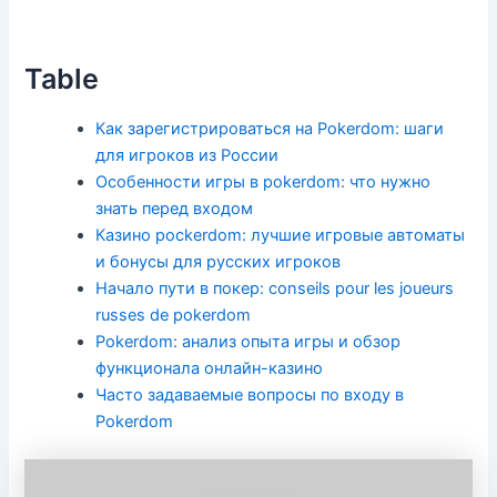
Table
Как зарегистрироваться на Pokerdom: шаги
для игроков из России
Особенности игры в pokerdom: что нужно
знать перед входом
Казино pockerdom: лучшие игровые автоматы
и бонусы для русских игроков
Начало пути в покер: conseils pour les joueurs
russes de pokerdom
Pokerdom: анализ опыта игры и обзор
функционала онлайн-казино
Часто задаваемые вопросы по входу в
Pokerdom