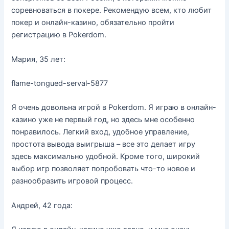
соревноваться в покере. Рекомендую всем, кто любит
покер и онлайн-казино, обязательно пройти
регистрацию в Pokerdom.
Мария, 35 лет:
flame-tongued-serval-5877
Я очень довольна игрой в Pokerdom. Я играю в онлайн-
казино уже не первый год, но здесь мне особенно
понравилось. Легкий вход, удобное управление,
простота вывода выигрыша – все это делает игру
здесь максимально удобной. Кроме того, широкий
выбор игр позволяет попробовать что-то новое и
разнообразить игровой процесс.
Андрей, 42 года: