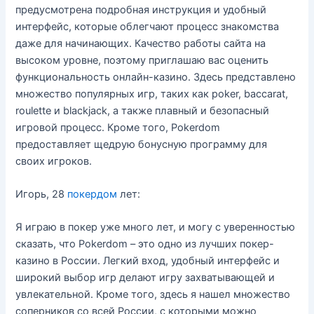
предусмотрена подробная инструкция и удобный
интерфейс, которые облегчают процесс знакомства
даже для начинающих. Качество работы сайта на
высоком уровне, поэтому приглашаю вас оценить
функциональность онлайн-казино. Здесь представлено
множество популярных игр, таких как poker, baccarat,
roulette и blackjack, а также плавный и безопасный
игровой процесс. Кроме того, Pokerdom
предоставляет щедрую бонусную программу для
своих игроков.
Игорь, 28
покердом
лет:
Я играю в покер уже много лет, и могу с уверенностью
сказать, что Pokerdom – это одно из лучших покер-
казино в России. Легкий вход, удобный интерфейс и
широкий выбор игр делают игру захватывающей и
увлекательной. Кроме того, здесь я нашел множество
соперников со всей России, с которыми можно