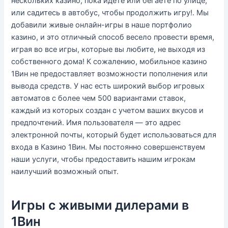
нескольких казино, пока идете или бегаете по улице,
или садитесь в автобус, чтобы продолжить игру!. Мы
добавили живые онлайн-игры в наше портфолио
казино, и это отличный способ весело провести время,
играя во все игры, которые вы любите, не выходя из
собственного дома! К сожалению, мобильное казино
1Вин не предоставляет возможности пополнения или
вывода средств. У нас есть широкий выбор игровых
автоматов с более чем 500 вариантами ставок,
каждый из которых создан с учетом ваших вкусов и
предпочтений. Имя пользователя — это адрес
электронной почты, который будет использоваться для
входа в Казино 1Вин. Мы постоянно совершенствуем
наши услуги, чтобы предоставить нашим игрокам
наилучший возможный опыт.
Игры с живыми дилерами в
1Вин