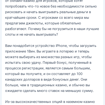
от онлайн-казино для игроков, которые хотят
попробовать что-то новое без необходимости сильно
рисковать и начать выигрывать реальные деньги в
кратчайшие сроки. С игроками со всего мира мы
предлагаем джекпоты, которые обязательно
разбогатеют. Почему бы не погрузиться в наши лучшие
слоты и не начать выигрывать?
Вам понадобится устройство iPhone, чтобы загрузить
приложение 1Вин. Вы играете в лотерею и теперь
можете выбирать из множества разных игр, чтобы
испытать свою удачу. Первый бонус, полученный в
процессе регистрации, является самым большим,
который вы получите, и он составляет до 100
канадских долларов в виде бонусных денег. Они
больше, чем в традиционных казино, и обычно вы
ожидаете сделать много ставок на меньшую сумму.
Из-за высококачественных опций в наземном казино