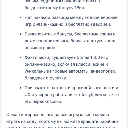
нашим подробным руководством по
бездепозитному бонусу 1Вин.
Нет никакой разницы между полной версией
игр онлайн-казино и бесплатной версией.
Бездепозитные бонусы, бесплатные спины и
даже поощрительные бонусы доступны для
новых игроков.
Фактически, существует более 1500 игр
онлайн-казино, включая классические и
уникальные игровые автоматы, видеопокер,
блэкджек и рулетку.
Они знают о важности красивой внешности и
UX и усердно работали, чтобы убедиться, что
это первоклассно.
Самое интересное, что во все игры казино можно
играть на ходу, поэтому вы можете вращать барабаны