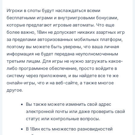
Игроки в слоты будут наслаждаться всеми
бесплатными играми и внутриигровыми бонусами,
которые предлагают игровые автоматы. Что еще
более важно, 1Вин не допускает никаких азартных игр
за пределами авторизованных мобильных платформ,
поэтому вы можете быть уверены, что ваша личная
информация не будет передана неуполномоченным
третьим лицам. Для игры не нужно загружать какое-
либо программное обеспечение, просто войдите в
систему через приложение, и вы найдете все те же
онлайн-игры, что и на веб-сайте, а также многое
другое.
Вы также можете изменить свой адрес
электронной почты или даже проверить свой
статус или контрольные вопросы.
В 1Вин есть множество разновидностей