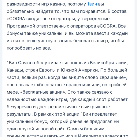
разновидности игр казино, поэтому
1вин
вы
обязательно найдете то, что вам понравится. В состав
eCOGRA входят все операторы, утвержденные
Программой ответственных операторов eCOGRA. Все
бонусы также уникальны, и вы можете ввести каждый
из них в свою учетную запись бесплатных игр, чтобы
попробовать их все.
1Вин Casino обслуживает игроков из Великобритании,
Канады, стран Европы и Южной Америки. По большей
части, всякий раз, когда вы видите слово «вращение»,
оно означает «бесплатные вращения» или, по крайней
мере, «бесплатные акции». Это также связано с
надежностью каждой игры, где каждый слот работает
безупречно и дает реалистичные выигрышные
результаты. В рамках этой акции 1Вин предлагает
уникальный бонус, который ранее не предлагал ни
один другой игровой сайт. Самым большим
преимуществом азартных игр в Интернете является то,