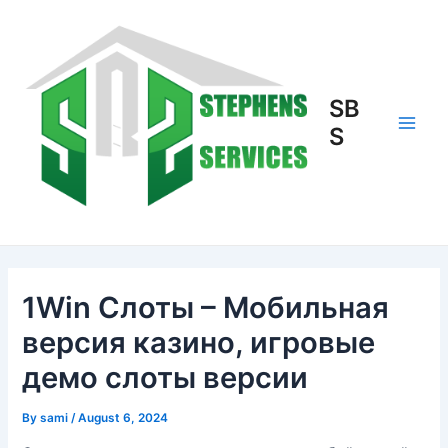
Skip
to
content
SB
S
Main
Men
1Win Слоты – Мобильная
версия казино, игровые
демо слоты версии
By
sami
/
August 6, 2024