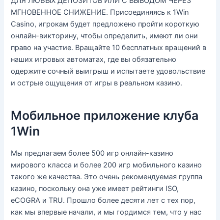
ДЛЯ ЛЮБЫХ ДЕПОЗИТОВ ИЛИ С ВЫВОДОМ ЧЕРЕЗ
МГНОВЕННОЕ СНИЖЕНИЕ. Присоединяясь к 1Win
Casino, игрокам будет предложено пройти короткую
онлайн-викторину, чтобы определить, имеют ли они
право на участие. Вращайте 10 бесплатных вращений в
наших игровых автоматах, где вы обязательно
одержите сочный выигрыш и испытаете удовольствие
и острые ощущения от игры в реальном казино.
Мобильное приложение клуба
1Win
Мы предлагаем более 500 игр онлайн-казино
мирового класса и более 200 игр мобильного казино
такого же качества. Это очень рекомендуемая группа
казино, поскольку она уже имеет рейтинги ISO,
eCOGRA и TRU. Прошло более десяти лет с тех пор,
как мы впервые начали, и мы гордимся тем, что у нас