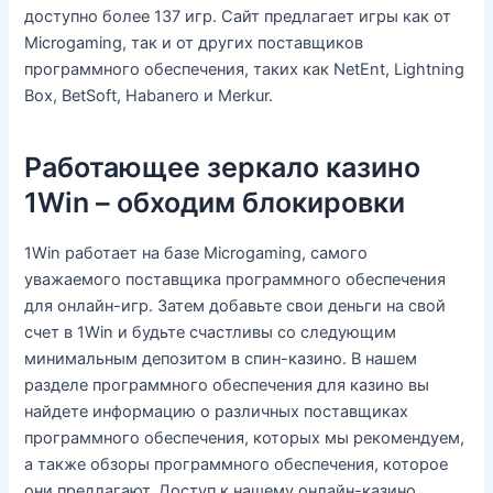
доступно более 137 игр. Сайт предлагает игры как от
Microgaming, так и от других поставщиков
программного обеспечения, таких как NetEnt, Lightning
Box, BetSoft, Habanero и Merkur.
Работающее зеркало казино
1Win – обходим блокировки
1Win работает на базе Microgaming, самого
уважаемого поставщика программного обеспечения
для онлайн-игр. Затем добавьте свои деньги на свой
счет в 1Win и будьте счастливы со следующим
минимальным депозитом в спин-казино. В нашем
разделе программного обеспечения для казино вы
найдете информацию о различных поставщиках
программного обеспечения, которых мы рекомендуем,
а также обзоры программного обеспечения, которое
они предлагают. Доступ к нашему онлайн-казино