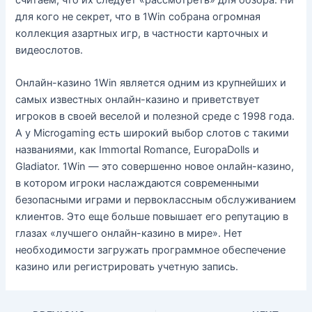
считаем, что их следует «рассмотреть» для обзора. Ни
для кого не секрет, что в 1Win собрана огромная
коллекция азартных игр, в частности карточных и
видеослотов.
Онлайн-казино 1Win является одним из крупнейших и
самых известных онлайн-казино и приветствует
игроков в своей веселой и полезной среде с 1998 года.
А у Microgaming есть широкий выбор слотов с такими
названиями, как Immortal Romance, EuropaDolls и
Gladiator. 1Win — это совершенно новое онлайн-казино,
в котором игроки наслаждаются современными
безопасными играми и первоклассным обслуживанием
клиентов. Это еще больше повышает его репутацию в
глазах «лучшего онлайн-казино в мире». Нет
необходимости загружать программное обеспечение
казино или регистрировать учетную запись.