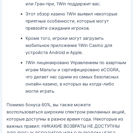
или Гран-при, 1Win поддержит вас.
Этот обзор казино 1Win выявил некоторые
приятные особенности, которые могут
превзойти ожидания игроков.
Кроме того, игроки могут загрузить
мобильное приложение 1Win Casino для
устройств Android и Apple.
1Win лицензировано Управлением по азартным
играм Мальты и сертифицировано eCOGRA,
что делает нас одним из самых безопасных
онлайн-казино, в которых вы когда-либо
могли играть.
Помимо бонуса 60%, вы также можете
воспользоваться широким спектром рекламных акций,
которые доступны в разное время года. Некоторые из
важных правил: НИКАКИЕ ВОЗВРАТЫ НЕ ДОСТУПНЫ