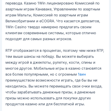
перевода. Казино 1Win лицензировано Комиссией по
азартным играм Канаваке, Управлением по азартным
играм Мальты, Комиссией по азартным играм
Великобритании и eCOGRA. Что касается депозитов,
1Win Casino твердо намерено предлагать своим
клиентам современные системы, которые отлично
подходят для самых разных игроков.
RTP отображается в процентах, поэтому чем ниже RTP,
тем выше шансы на победу. Вы можете выбирать
между игрой в джекпоты, рулетку, кости, спины и
многое другое. Мобильные игры в казино становятся
все более популярными, но с огромным
1вин
преимуществом возможности играть, где бы вы ни
находились. Вы можете перемещать свои очки входа,
чтобы зарабатывать денежные призы, а денежные
призы можно использовать для покупки других
продуктов казино или для бесплатной игры.