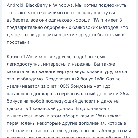
Android, BlackBerry и Windows. Мы хотим подчеркнуть
тот факт, что независимо от того, какую игру вы
выберете, все они одинаково хороши. 1Win имеет 8
предварительно одобренных банковских методов, что
делает ваши депозиты и снятие средств быстрыми и
простыми.
Казино 1Win и многие другие, подобные ему,
легкодоступны, интересны и надежны. Вы также
можете использовать виртуальную клавиатуру, когда
это необходимо. Бездепозитный бонус 1Win Casino
увеличивается за счет 100% бонуса на матч до 1
канадского доллара за первоначальный депозит и 25%
бонуса на любой последующий депозит и даже на
депозит в 1 канадский доллар. В дополнение к
вышесказанному, в этом обзоре казино 1Win также
перечислены некоторые другие дополнения, которые
не были включены в приведенную выше таблицу, но мы