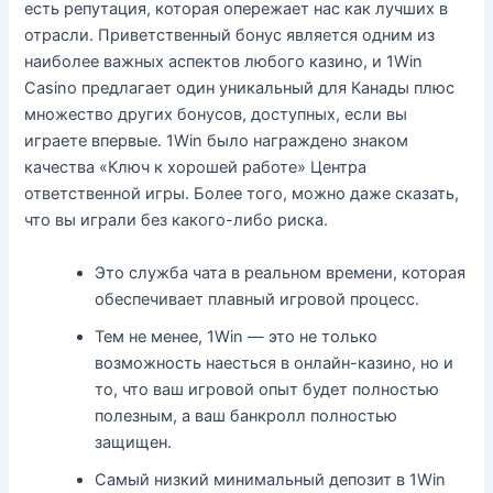
есть репутация, которая опережает нас как лучших в
отрасли. Приветственный бонус является одним из
наиболее важных аспектов любого казино, и 1Win
Casino предлагает один уникальный для Канады плюс
множество других бонусов, доступных, если вы
играете впервые. 1Win было награждено знаком
качества «Ключ к хорошей работе» Центра
ответственной игры. Более того, можно даже сказать,
что вы играли без какого-либо риска.
Это служба чата в реальном времени, которая
обеспечивает плавный игровой процесс.
Тем не менее, 1Win — это не только
возможность наесться в онлайн-казино, но и
то, что ваш игровой опыт будет полностью
полезным, а ваш банкролл полностью
защищен.
Самый низкий минимальный депозит в 1Win