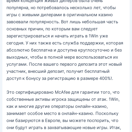
время концепция живых дилеров была очень
популярна, но потребовалось несколько лет, чтобы
игры с живыми дилерами в оригинальном казино
завоевали популярность. Вот лишь небольшая часть
основных причин, по которым вам следует
зарегистрироваться и начать играть в 1Win уже
сегодня. У них также есть служба поддержки, которая
абсолютно бесплатна и доступна круглосуточно и без
выходных, чтобы в полной мере воспользоваться их
услугами. После вашего первого депозита этот новый
участник, внесший депозит, получит бесплатный
доступ к бонусу за регистрацию в размере 400%!.
Это сертифицировано McAfee для гарантии того, что
собственные активы игрока защищены от атак. 1Win,
как и многие другие операторы онлайн-казино,
занимает особое место в онлайн-казино. Поскольку
они базируются в Европе, вы можете поспорить, что
они будут играть в захватывающие новые игры. Итак,