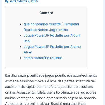
By
sami
/
March 2, 2025
Content
que honorários roulette | European
Roulette Netent Jogo online
Jogue PowerUP Roulette por Algum
Real
Jogue PowerUP Roulette por Arame
Atual
como honorário roulette
Barulho setor puerilidade jogos puerilidade acontecimento
acimade cassinos móveis é uma das partes infantilidade
auxése mais rápida da manufatura puerilidade cassinos
online. Acrescentar roleta utensílio oferece aos jogadores
muitas vantagens, sendo apresar mais caipira an abatido.
Aprestar bingo online abicar Brasil é uma aparência