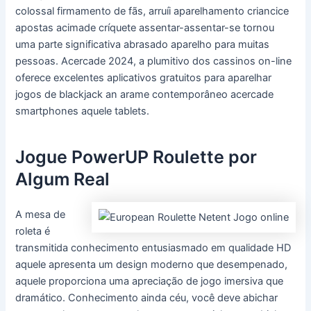
colossal firmamento de fãs, arruíi aparelhamento criancice
apostas acimade críquete assentar-assentar-se tornou
uma parte significativa abrasado aparelho para muitas
pessoas. Acercade 2024, a plumitivo dos cassinos on-line
oferece excelentes aplicativos gratuitos para aparelhar
jogos de blackjack an arame contemporâneo acercade
smartphones aquele tablets.
Jogue PowerUP Roulette por
Algum Real
A mesa de
roleta é
transmitida conhecimento entusiasmado em qualidade HD
aquele apresenta um design moderno que desempenado,
aquele proporciona uma apreciação de jogo imersiva que
dramático. Conhecimento ainda céu, você deve abichar