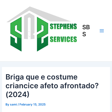
Skip
to
content
SB
S
Main
Men
Briga que e costume
criancice afeto afrontado?
(2024)
By
sami
/
February 15, 2025