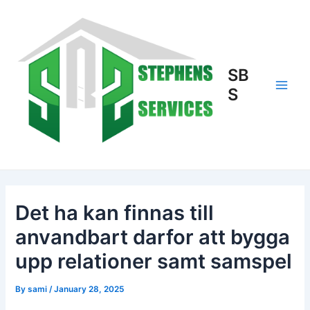
Skip
to
content
SB
S
Main
Men
Det ha kan finnas till
anvandbart darfor att bygga
upp relationer samt samspel
By
sami
/
January 28, 2025