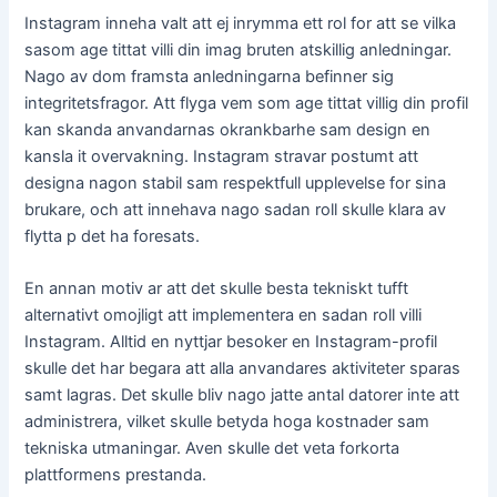
Instagram inneha valt att ej inrymma ett rol for att se vilka
sasom age tittat villi din imag bruten atskillig anledningar.
Nago av dom framsta anledningarna befinner sig
integritetsfragor. Att flyga vem som age tittat villig din profil
kan skanda anvandarnas okrankbarhe sam design en
kansla it overvakning. Instagram stravar postumt att
designa nagon stabil sam respektfull upplevelse for sina
brukare, och att innehava nago sadan roll skulle klara av
flytta p det ha foresats.
En annan motiv ar att det skulle besta tekniskt tufft
alternativt omojligt att implementera en sadan roll villi
Instagram. Alltid en nyttjar besoker en Instagram-profil
skulle det har begara att alla anvandares aktiviteter sparas
samt lagras. Det skulle bliv nago jatte antal datorer inte att
administrera, vilket skulle betyda hoga kostnader sam
tekniska utmaningar. Aven skulle det veta forkorta
plattformens prestanda.