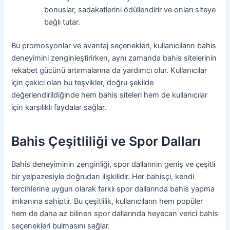
bonuslar, sadakatlerini ödüllendirir ve onları siteye
bağlı tutar.
Bu promosyonlar ve avantaj seçenekleri, kullanıcıların bahis
deneyimini zenginleştirirken, aynı zamanda bahis sitelerinin
rekabet gücünü artırmalarına da yardımcı olur. Kullanıcılar
için çekici olan bu teşvikler, doğru şekilde
değerlendirildiğinde hem bahis siteleri hem de kullanıcılar
için karşılıklı faydalar sağlar.
Bahis Çeşitliliği ve Spor Dalları
Bahis deneyiminin zenginliği, spor dallarının geniş ve çeşitli
bir yelpazesiyle doğrudan ilişkilidir. Her bahisçi, kendi
tercihlerine uygun olarak farklı spor dallarında bahis yapma
imkanına sahiptir. Bu çeşitlilik, kullanıcıların hem popüler
hem de daha az bilinen spor dallarında heyecan verici bahis
seçenekleri bulmasını sağlar.