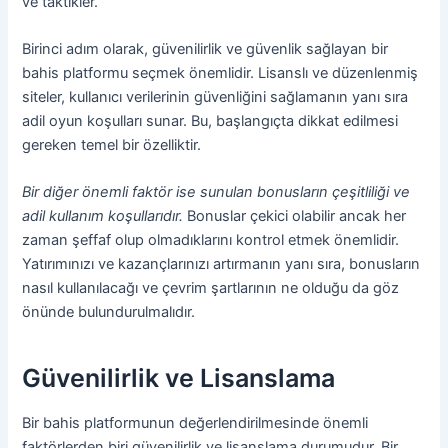
ve taktikler.
Birinci adım olarak, güvenilirlik ve güvenlik sağlayan bir
bahis platformu seçmek önemlidir. Lisanslı ve düzenlenmiş
siteler, kullanıcı verilerinin güvenliğini sağlamanın yanı sıra
adil oyun koşulları sunar. Bu, başlangıçta dikkat edilmesi
gereken temel bir özelliktir.
Bir diğer önemli faktör ise sunulan bonusların çeşitliliği ve
adil kullanım koşullarıdır.
Bonuslar çekici olabilir ancak her
zaman şeffaf olup olmadıklarını kontrol etmek önemlidir.
Yatırımınızı ve kazançlarınızı artırmanın yanı sıra, bonusların
nasıl kullanılacağı ve çevrim şartlarının ne olduğu da göz
önünde bulundurulmalıdır.
Güvenilirlik ve Lisanslama
Bir bahis platformunun değerlendirilmesinde önemli
faktörlerden biri güvenilirlik ve lisanslama durumudur. Bir