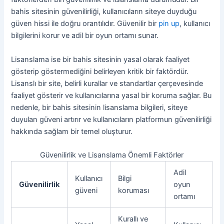
bahis sitesinin güvenilirliği, kullanıcıların siteye duyduğu
güven hissi ile doğru orantılıdır. Güvenilir bir
pin up
, kullanıcı
bilgilerini korur ve adil bir oyun ortamı sunar.
Lisanslama ise bir bahis sitesinin yasal olarak faaliyet
gösterip göstermediğini belirleyen kritik bir faktördür.
Lisanslı bir site, belirli kurallar ve standartlar çerçevesinde
faaliyet gösterir ve kullanıcılarına yasal bir koruma sağlar. Bu
nedenle, bir bahis sitesinin lisanslama bilgileri, siteye
duyulan güveni artırır ve kullanıcıların platformun güvenilirliği
hakkında sağlam bir temel oluşturur.
Güvenilirlik ve Lisanslama Önemli Faktörler
Adil
Kullanıcı
Bilgi
Güvenilirlik
oyun
güveni
koruması
ortamı
Kurallı ve