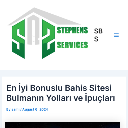
Skip
to
content
SB
S
Main
Men
En İyi Bonuslu Bahis Sitesi
Bulmanın Yolları ve İpuçları
By
sami
/
August 6, 2024