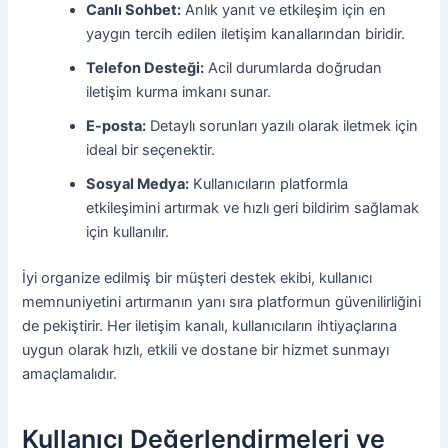
Canlı Sohbet:
Anlık yanıt ve etkileşim için en
yaygın tercih edilen iletişim kanallarından biridir.
Telefon Desteği:
Acil durumlarda doğrudan
iletişim kurma imkanı sunar.
E-posta:
Detaylı sorunları yazılı olarak iletmek için
ideal bir seçenektir.
Sosyal Medya:
Kullanıcıların platformla
etkileşimini artırmak ve hızlı geri bildirim sağlamak
için kullanılır.
İyi organize edilmiş bir müşteri destek ekibi, kullanıcı
memnuniyetini artırmanın yanı sıra platformun güvenilirliğini
de pekiştirir. Her iletişim kanalı, kullanıcıların ihtiyaçlarına
uygun olarak hızlı, etkili ve dostane bir hizmet sunmayı
amaçlamalıdır.
Kullanıcı Değerlendirmeleri ve