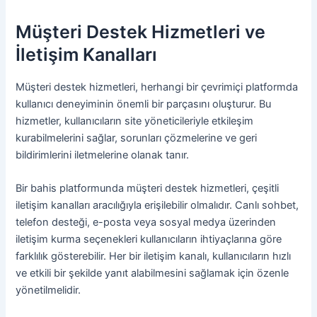
Müşteri Destek Hizmetleri ve
İletişim Kanalları
Müşteri destek hizmetleri, herhangi bir çevrimiçi platformda
kullanıcı deneyiminin önemli bir parçasını oluşturur. Bu
hizmetler, kullanıcıların site yöneticileriyle etkileşim
kurabilmelerini sağlar, sorunları çözmelerine ve geri
bildirimlerini iletmelerine olanak tanır.
Bir bahis platformunda müşteri destek hizmetleri, çeşitli
iletişim kanalları aracılığıyla erişilebilir olmalıdır. Canlı sohbet,
telefon desteği, e-posta veya sosyal medya üzerinden
iletişim kurma seçenekleri kullanıcıların ihtiyaçlarına göre
farklılık gösterebilir. Her bir iletişim kanalı, kullanıcıların hızlı
ve etkili bir şekilde yanıt alabilmesini sağlamak için özenle
yönetilmelidir.