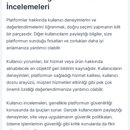
İncelemeleri
Platformlar hakkında kullanıcı deneyimlerini ve
değerlendirmelerini öğrenmek, doğru seçimi yapmanın kilit
bir parçasıdır. Diğer kullanıcıların paylaştığı bilgiler, size
platformun sunduğu fırsatları ve zorlukları daha iyi
anlamanıza yardımcı olabilir.
Kullanıcı yorumları, bir hizmet veya ürün hakkında
alınabilecek en objektif geri bildirim kaynağıdır. Kullanıcıların
deneyimleri, platformun sağladığı hizmet kalitesi, kullanıcı
dostu arayüzü, müşteri hizmetleri etkinliği gibi pek çok
önemli özelliği değerlendirmenize yardımcı olabilir.
Kullanıcı incelemeleri, genellikle platformun güvenilirliği
konusunda da ipuçları sunar. Gerçek kullanıcıların paylaştığı
deneyimler, site veya uygulamanın güvenlik politikaları,
ödeme işlemlerinin güvenliği gibi kritik konularda da fikir