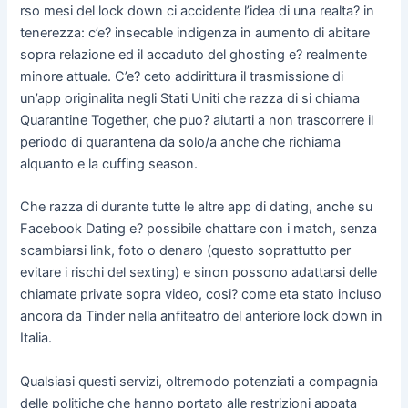
rso mesi del lock down ci accidente l’idea di una realta? in
tenerezza: c’e? insecable indigenza in aumento di abitare
sopra relazione ed il accaduto del ghosting e? realmente
minore attuale. C’e? ceto addirittura il trasmissione di
un’app originalita negli Stati Uniti che razza di si chiama
Quarantine Together, che puo? aiutarti a non trascorrere il
periodo di quarantena da solo/a anche che richiama
alquanto e la cuffing season.
Che razza di durante tutte le altre app di dating, anche su
Facebook Dating e? possibile chattare con i match, senza
scambiarsi link, foto o denaro (questo soprattutto per
evitare i rischi del sexting) e sinon possono adattarsi delle
chiamate private sopra video, cosi?
come eta stato incluso
ancora da Tinder nella anfiteatro del anteriore lock down in
Italia.
Qualsiasi questi servizi, oltremodo potenziati a compagnia
delle politiche che hanno portato alle restrizioni appata