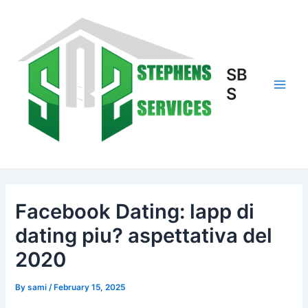
Skip
to
content
SB
S
Main
Men
Facebook Dating: lapp di
dating piu? aspettativa del
2020
By
sami
/
February 15, 2025