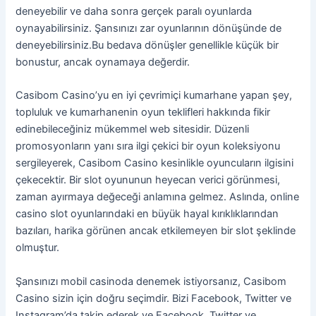
deneyebilir ve daha sonra gerçek paralı oyunlarda
oynayabilirsiniz. Şansınızı zar oyunlarının dönüşünde de
deneyebilirsiniz.Bu bedava dönüşler genellikle küçük bir
bonustur, ancak oynamaya değerdir.
Casibom Casino’yu en iyi çevrimiçi kumarhane yapan şey,
topluluk ve kumarhanenin oyun teklifleri hakkında fikir
edinebileceğiniz mükemmel web sitesidir. Düzenli
promosyonların yanı sıra ilgi çekici bir oyun koleksiyonu
sergileyerek, Casibom Casino kesinlikle oyuncuların ilgisini
çekecektir. Bir slot oyununun heyecan verici görünmesi,
zaman ayırmaya değeceği anlamına gelmez. Aslında, online
casino slot oyunlarındaki en büyük hayal kırıklıklarından
bazıları, harika görünen ancak etkilemeyen bir slot şeklinde
olmuştur.
Şansınızı mobil casinoda denemek istiyorsanız, Casibom
Casino sizin için doğru seçimdir. Bizi Facebook, Twitter ve
Instagram’da takip ederek ve Facebook, Twitter ve