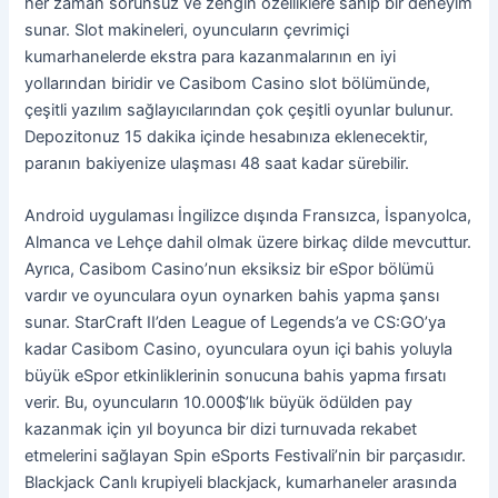
her zaman sorunsuz ve zengin özelliklere sahip bir deneyim
sunar. Slot makineleri, oyuncuların çevrimiçi
kumarhanelerde ekstra para kazanmalarının en iyi
yollarından biridir ve Casibom Casino slot bölümünde,
çeşitli yazılım sağlayıcılarından çok çeşitli oyunlar bulunur.
Depozitonuz 15 dakika içinde hesabınıza eklenecektir,
paranın bakiyenize ulaşması 48 saat kadar sürebilir.
Android uygulaması İngilizce dışında Fransızca, İspanyolca,
Almanca ve Lehçe dahil olmak üzere birkaç dilde mevcuttur.
Ayrıca, Casibom Casino’nun eksiksiz bir eSpor bölümü
vardır ve oyunculara oyun oynarken bahis yapma şansı
sunar. StarCraft II’den League of Legends’a ve CS:GO’ya
kadar Casibom Casino, oyunculara oyun içi bahis yoluyla
büyük eSpor etkinliklerinin sonucuna bahis yapma fırsatı
verir. Bu, oyuncuların 10.000$’lık büyük ödülden pay
kazanmak için yıl boyunca bir dizi turnuvada rekabet
etmelerini sağlayan Spin eSports Festivali’nin bir parçasıdır.
Blackjack Canlı krupiyeli blackjack, kumarhaneler arasında