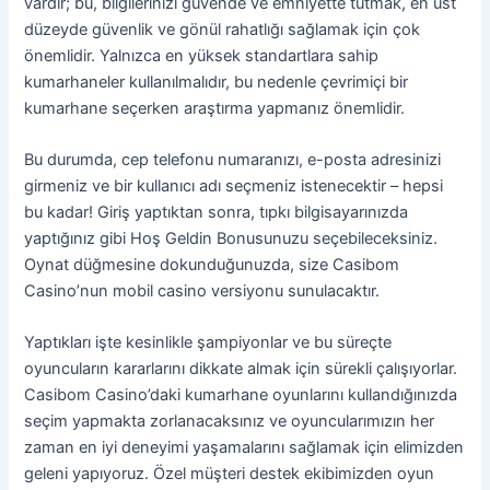
vardır; bu, bilgilerinizi güvende ve emniyette tutmak, en üst
düzeyde güvenlik ve gönül rahatlığı sağlamak için çok
önemlidir. Yalnızca en yüksek standartlara sahip
kumarhaneler kullanılmalıdır, bu nedenle çevrimiçi bir
kumarhane seçerken araştırma yapmanız önemlidir.
Bu durumda, cep telefonu numaranızı, e-posta adresinizi
girmeniz ve bir kullanıcı adı seçmeniz istenecektir – hepsi
bu kadar! Giriş yaptıktan sonra, tıpkı bilgisayarınızda
yaptığınız gibi Hoş Geldin Bonusunuzu seçebileceksiniz.
Oynat düğmesine dokunduğunuzda, size Casibom
Casino’nun mobil casino versiyonu sunulacaktır.
Yaptıkları işte kesinlikle şampiyonlar ve bu süreçte
oyuncuların kararlarını dikkate almak için sürekli çalışıyorlar.
Casibom Casino’daki kumarhane oyunlarını kullandığınızda
seçim yapmakta zorlanacaksınız ve oyuncularımızın her
zaman en iyi deneyimi yaşamalarını sağlamak için elimizden
geleni yapıyoruz. Özel müşteri destek ekibimizden oyun