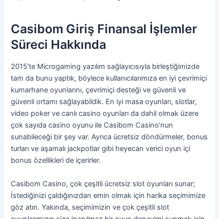
Casibom Giriş Finansal İşlemler
Süreci Hakkında
2015’te Microgaming yazılım sağlayıcısıyla birleştiğimizde
tam da bunu yaptık, böylece kullanıcılarımıza en iyi çevrimiçi
kumarhane oyunlarını, çevrimiçi desteği ve güvenli ve
güvenli ortamı sağlayabildik. En iyi masa oyunları, slotlar,
video poker ve canlı casino oyunları da dahil olmak üzere
çok sayıda casino oyunu ile Casibom Casino’nun
sunabileceği bir şey var. Ayrıca ücretsiz döndürmeler, bonus
turları ve aşamalı jackpotlar gibi heyecan verici oyun içi
bonus özellikleri de içerirler.
Casibom Casino, çok çeşitli ücretsiz slot oyunları sunar;
İstediğinizi çaldığınızdan emin olmak için harika seçimimize
göz atın. Yakında, seçimimizin ve çok çeşitli slot
oyunlarımızın size inanılmaz bir oyun deneyimi sunmak için