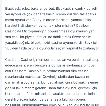
Blackjack, rulet, bakara, barbut, Blackjack’in canlı krupiyeli
versiyonu ve çok daha fazlasını içeren yüzden fazla farklı
masa oyunu var. Bu oyunlardan bazılarını yanınıza alıp
hareket halindeyken oynamak ister misiniz? Casibom
Casino’da Microgaming’in popüler masa oyunlarının yanı
sıra canlı krupiye sürümleri de dahil olmak üzere seçim
yapabileceğiniz birçok mobil casino oyunu vardır. Zevk için
500’den fazla oyunla oyuncular seçim yapmakta zorlanıyor.
Casibom Casino için en son bonusları ve bunları nasıl talep
edeceğinizi içeren benzersiz bonuslar sayfamıza bir göz
atın.Casibom Casino’nun promosyonları tüm casino
oyunlarında mevcuttur. Çevrimiçi slotlardan bazılarını
oynamak istiyorsanız, bonusu almak için slot makinelerine
göz kulak olmanız gerekir. Daha fazla oyuncu çekmek için
her bonusun farklı miktarları olacaktır, bu nedenle nelerin
gerekli olacağı hakkında daha fazla bilgi için bonus
bölümünü okuduğunuzdan emin olun. Yeni oyuncular ilk üç