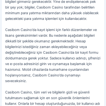
bilgileri girmeniz gerekecektir. Yine de endişelenecek pek
bir şey yok; bilgiler, Casibom Casino tarafından belirtilen
minimum para yatırma miktarından daha yüksek olabilecek
gelecekteki para yatırma işlemleri için kullanılacaktır.
Casibom Casino’da kayıt işlemi için farklı düzenlemeler ve
lisans gereksinimleri vardır. Bu nedenle aşağıdaki bilgileri
dikkatli bir şekilde okumanız gerekmektedir. Hesap
bilgilerinizi istediğiniz zaman ekleyebileceğiniz veya
değiştirebileceğiniz için Casibom Casino’da bir kayıt formu
doldurmanıza gerek yoktur. Sadece kullanıcı adınızı, şifrenizi
ve e-posta adresinizi girin ve oynamaya başlamak için
hazırsınız. Mobil cihazlarda kumarhane oyunlarından
hoşlanıyorsanız, Casibom Casino’da oynamayı
seveceksiniz.
Casibom Casino, tüm veri ve bilgilerin gizli ve güvenli
tutulmasını sağlamak için en son güvenlik önlemlerini
kullanır. Onlarla bir hesap oluşturduğunuzda, bir kullanıcı adı