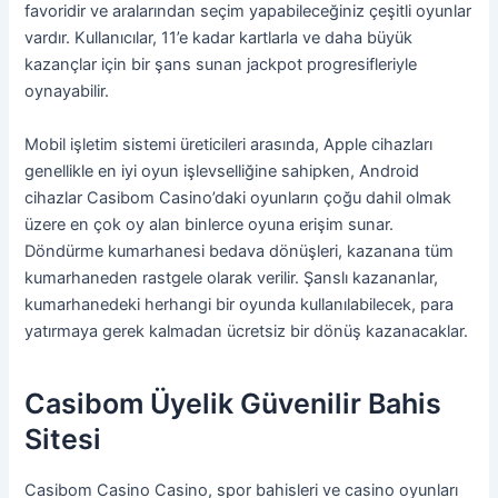
favoridir ve aralarından seçim yapabileceğiniz çeşitli oyunlar
vardır. Kullanıcılar, 11’e kadar kartlarla ve daha büyük
kazançlar için bir şans sunan jackpot progresifleriyle
oynayabilir.
Mobil işletim sistemi üreticileri arasında, Apple cihazları
genellikle en iyi oyun işlevselliğine sahipken, Android
cihazlar Casibom Casino’daki oyunların çoğu dahil olmak
üzere en çok oy alan binlerce oyuna erişim sunar.
Döndürme kumarhanesi bedava dönüşleri, kazanana tüm
kumarhaneden rastgele olarak verilir. Şanslı kazananlar,
kumarhanedeki herhangi bir oyunda kullanılabilecek, para
yatırmaya gerek kalmadan ücretsiz bir dönüş kazanacaklar.
Casibom Üyelik Güvenilir Bahis
Sitesi
Casibom Casino Casino, spor bahisleri ve casino oyunları