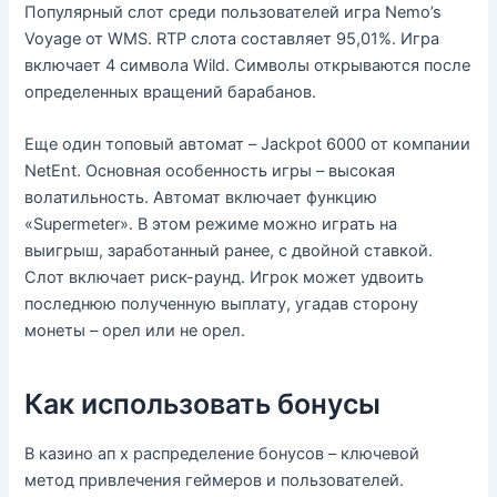
Популярный слот среди пользователей игра Nemo’s
Voyage от WMS. RTP слота составляет 95,01%. Игра
включает 4 символа Wild. Символы открываются после
определенных вращений барабанов.
Еще один топовый автомат – Jackpot 6000 от компании
NetEnt. Основная особенность игры – высокая
волатильность. Автомат включает функцию
«Supermeter». В этом режиме можно играть на
выигрыш, заработанный ранее, с двойной ставкой.
Слот включает риск-раунд. Игрок может удвоить
последнюю полученную выплату, угадав сторону
монеты – орел или не орел.
Как использовать бонусы
В казино ап х распределение бонусов – ключевой
метод привлечения геймеров и пользователей.