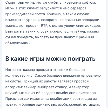
Скриптовыми являются клубы с пиратским софтом.
Игры в этих клубах запускаются не с серверов
производителей софта. Конечно, в таком случае
изменяется уровень возврата: нелегальные площадки
уменьшают процент RTP, с целью увеличения доходов.
Выиграть в таких клубах тяжело. Если геймер казино
сумел победить, выплату не произведут с разными
объяснениями.
В какие игры можно поиграть
Интернет-казино предлагают своим большое
количество игр. Самое большое внимание направлено
на слоты. Принцип их работы является простой
алгоритм: геймер выбирает ставку, и генератор
случайных значений создает комбинации символов.
Призы выплачиваются за комбинации состоящие из
трех или больше одинаковых изображений, вставших