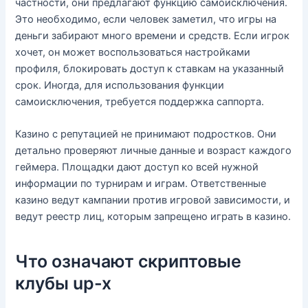
частности, они предлагают функцию самоисключения.
Это необходимо, если человек заметил, что игры на
деньги забирают много времени и средств. Если игрок
хочет, он может воспользоваться настройками
профиля, блокировать доступ к ставкам на указанный
срок. Иногда, для использования функции
самоисключения, требуется поддержка саппорта.
Казино с репутацией не принимают подростков. Они
детально проверяют личные данные и возраст каждого
геймера. Площадки дают доступ ко всей нужной
информации по турнирам и играм. Ответственные
казино ведут кампании против игровой зависимости, и
ведут реестр лиц, которым запрещено играть в казино.
Что означают скриптовые
клубы up-x