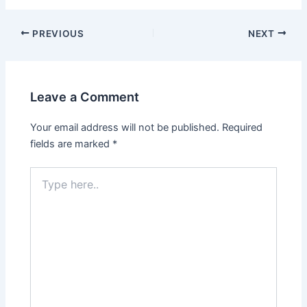
Post
PREVIOUS
NEXT
navigation
Leave a Comment
Your email address will not be published.
Required
fields are marked
*
Type
here..