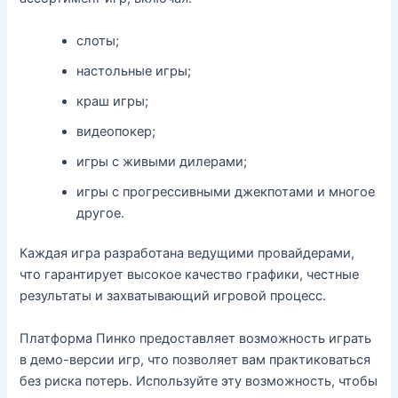
слоты;
настольные игры;
краш игры;
видеопокер;
игры с живыми дилерами;
игры с прогрессивными джекпотами и многое
другое.
Каждая игра разработана ведущими провайдерами,
что гарантирует высокое качество графики, честные
результаты и захватывающий игровой процесс.
Платформа Пинко предоставляет возможность играть
в демо-версии игр, что позволяет вам практиковаться
без риска потерь. Используйте эту возможность, чтобы