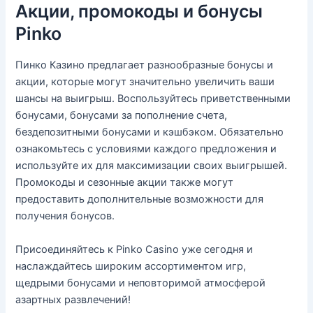
Акции, промокоды и бонусы
Pinko
Пинко Казино предлагает разнообразные бонусы и
акции, которые могут значительно увеличить ваши
шансы на выигрыш. Воспользуйтесь приветственными
бонусами, бонусами за пополнение счета,
бездепозитными бонусами и кэшбэком. Обязательно
ознакомьтесь с условиями каждого предложения и
используйте их для максимизации своих выигрышей.
Промокоды и сезонные акции также могут
предоставить дополнительные возможности для
получения бонусов.
Присоединяйтесь к Pinko Casino уже сегодня и
наслаждайтесь широким ассортиментом игр,
щедрыми бонусами и неповторимой атмосферой
азартных развлечений!