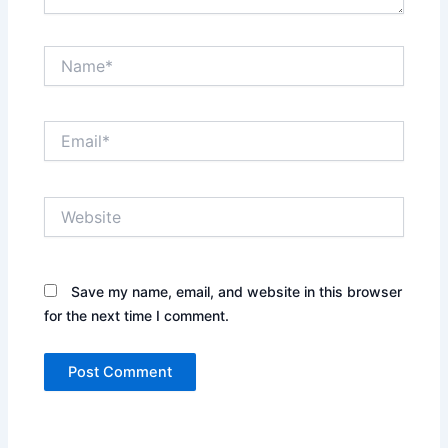
Name*
Email*
Website
Save my name, email, and website in this browser
for the next time I comment.