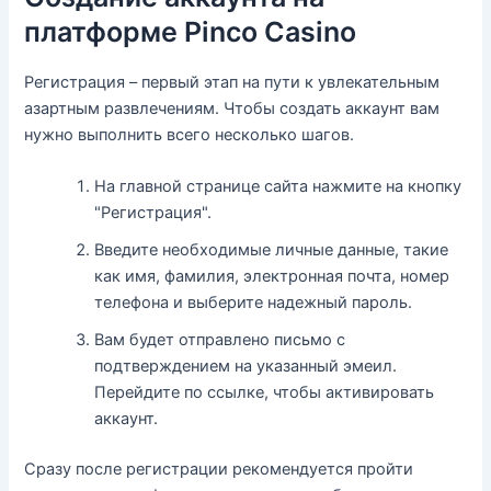
платформе Pinco Casino
Регистрация – первый этап на пути к увлекательным
азартным развлечениям. Чтобы создать аккаунт вам
нужно выполнить всего несколько шагов.
На главной странице сайта нажмите на кнопку
"Регистрация".
Введите необходимые личные данные, такие
как имя, фамилия, электронная почта, номер
телефона и выберите надежный пароль.
Вам будет отправлено письмо с
подтверждением на указанный эмеил.
Перейдите по ссылке, чтобы активировать
аккаунт.
Сразу после регистрации рекомендуется пройти