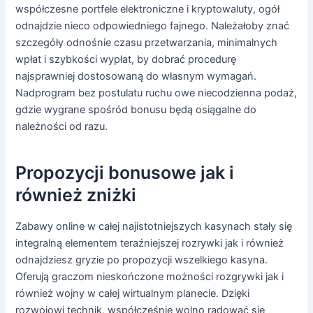
współczesne portfele elektroniczne i kryptowaluty, ogół
odnajdzie nieco odpowiedniego fajnego. Należałoby znać
szczegóły odnośnie czasu przetwarzania, minimalnych
wpłat i szybkości wypłat, by dobrać procedurę
najsprawniej dostosowaną do własnym wymagań.
Nadprogram bez postulatu ruchu owe niecodzienna podaż,
gdzie wygrane spośród bonusu będą osiągalne do
należności od razu.
Propozycji bonusowe jak i
również zniżki
Zabawy online w całej najistotniejszych kasynach stały się
integralną elementem teraźniejszej rozrywki jak i również
odnajdziesz gryzie po propozycji wszelkiego kasyna.
Oferują graczom nieskończone możności rozgrywki jak i
również wojny w całej wirtualnym planecie. Dzięki
rozwojowi technik, współcześnie wolno radować się