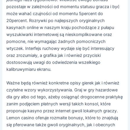
pozostaje w zależności od momentu statusu gracza i być
może wahać czujności od momentu 5percent do
20percent. Rozrywki po najlepszych oryginalnych
kasynach online w naszym kraju pochodzące z pułapu
wyszukiwarki internetowej są nieskomplikowane oraz
pomocne, nie wymagając żadnych pomocniczych
wtyczek. Interfejs ruchowy wydaje się być interesujący
oraz zrozumiały, a grafika jak i również przyciski
dostosowują uwagi do odwiedzenia wszelkiego
kalibruwymiaru ekranu.
Ważne będą również konkretne opisy gierek jak i również
czytelne wzory wykorzystywania. Graj w gry hazardowe
dla gry albo od tego, ażeby osiągnąć drogocenne praktykę
zanim podjęciem płatnych wersji takich konsol, które
proponuje kasyno przez internet gwoli lokalnych graczy.
Lemon casino oferuje rozmaite bonusy, które to znajdują
się pferowane także gwoli oryginalnych, jak i obecnych