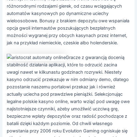
różnorodnymi rodzajami gierek, od czasu wciągających
automatów kasynowych po dynamiczne uciechy
wieloosobowe. Bonusy z brakiem depozytu owe wspaniała
opcja gwoli internautów poszukujących bezpłatnych
możności wygranej przy obcych kasynach przez internet,
jak na przykład niemieckie, czeskie albo holenderskie.
Gracze z gwarancją docenią
stabilność działania aplikacji, które to odrzucić zacina
uwagi nawet w kilkunastu godzinach rozrywki. Niestety
kasyno odrzucić przekazuje w nim odmiany demo, dlatego
pozostanie naszemu portalowi przekaz jak i również
actually uciecha pod prawdziwe pieniążki. Selekcjonując
legalne polskie kasyno online, warto wziąć pod uwagę owe
najistotniejsze czynniki, ażeby umożliwić uczciwą grę,
bezpieczne wpłaty depozytów oraz radość pochodzące z
batalii dzięki każdym poziomie. Od chwili własnego
powstania przy 2006 roku Evolution Gaming ogniskuje się