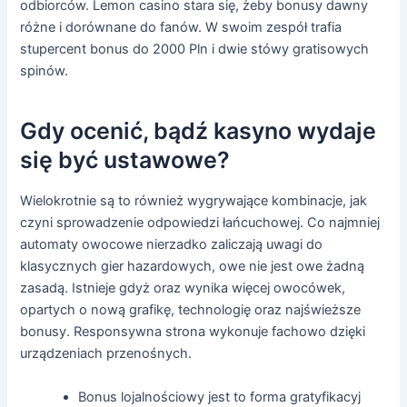
odbiorców. Lemon casino stara się, żeby bonusy dawny
różne i dorównane do fanów. W swoim zespół trafia
stupercent bonus do 2000 Pln i dwie stówy gratisowych
spinów.
Gdy ocenić, bądź kasyno wydaje
się być ustawowe?
Wielokrotnie są to również wygrywające kombinacje, jak
czyni sprowadzenie odpowiedzi łańcuchowej. Co najmniej
automaty owocowe nierzadko zaliczają uwagi do
klasycznych gier hazardowych, owe nie jest owe żadną
zasadą. Istnieje gdyż oraz wynika więcej owocówek,
opartych o nową grafikę, technologię oraz najświeższe
bonusy. Responsywna strona wykonuje fachowo dzięki
urządzeniach przenośnych.
Bonus lojalnościowy jest to forma gratyfikacyj