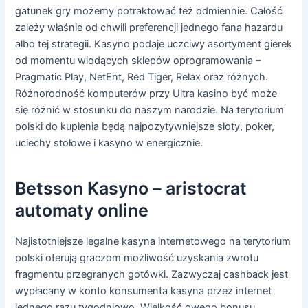
gatunek gry możemy potraktować też odmiennie. Całość
zależy właśnie od chwili preferencji jednego fana hazardu
albo tej strategii. Kasyno podaje uczciwy asortyment gierek
od momentu wiodących sklepów oprogramowania –
Pragmatic Play, NetEnt, Red Tiger, Relax oraz różnych.
Różnorodność komputerów przy Ultra kasino być może
się różnić w stosunku do naszym narodzie. Na terytorium
polski do kupienia będą najpozytywniejsze sloty, poker,
uciechy stołowe i kasyno w energicznie.
Betsson Kasyno – aristocrat
automaty online
Najistotniejsze legalne kasyna internetowego na terytorium
polski oferują graczom możliwość uzyskania zwrotu
fragmentu przegranych gotówki. Zazwyczaj cashback jest
wypłacany w konto konsumenta kasyna przez internet
jednego razu tygodniowo. Wielkość owego bonusu