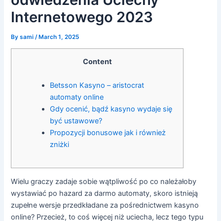
Internetowego 2023
By
sami
/
March 1, 2025
Content
Betsson Kasyno – aristocrat
automaty online
Gdy ocenić, bądź kasyno wydaje się
być ustawowe?
Propozycji bonusowe jak i również
zniżki
Wielu graczy zadaje sobie wątpliwość po co należałoby
wystawiać po hazard za darmo automaty, skoro istnieją
zupełne wersje przedkładane za pośrednictwem kasyno
online? Przecież, to coś więcej niż uciecha, lecz tego typu