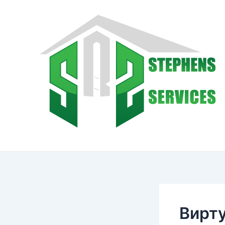
Skip
to
content
Вирту