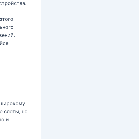
стройства.
этого
ьного
вений.
ейсе
 широкому
е слоты, но
ью и