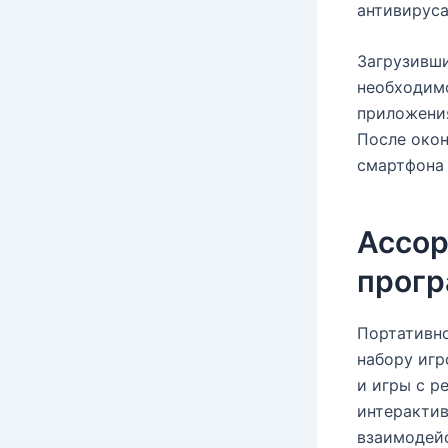
антивируса
Загрузивши
необходим
приложения
После окон
смартфона 
Ассор
прогр
Портативн
набору игр
и игры с р
интерактив
взаимодейс