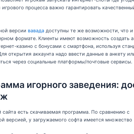
 игрового процесса важно гарантировать качественны
вной версии
вавада
доступны те же возможности, что и
рном формате. Клиенты имеют возможность создать а
тернет-казино с бонусами с смартфона, используя ста
Для открытия аккаунта надо ввести данные в анкету ил
ться через социальные платформы/почтовые сервисы.
амма игорного заведения: до
аж
 сайта есть скачиваемая программа. По сравнению с
й версией, у загружаемого софта имеется множество 