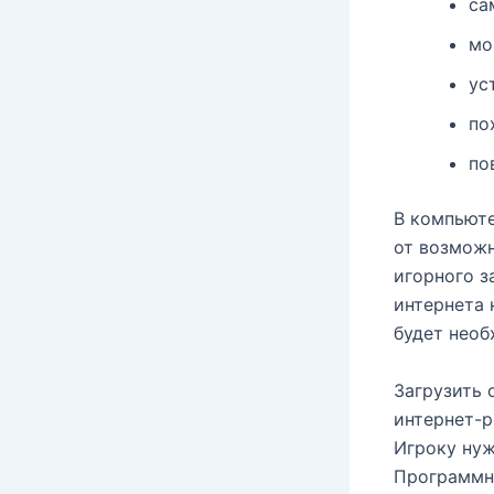
са
мо
ус
по
по
В компьюте
от возможн
игорного з
интернета 
будет необ
Загрузить 
интернет-р
Игроку нуж
Программн