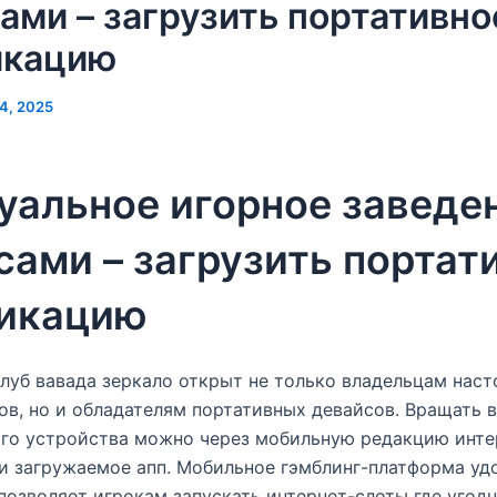
ами – загрузить портативно
икацию
 4, 2025
уальное игорное заведе
сами – загрузить портат
икацию
луб вавада зеркало открыт не только владельцам нас
в, но и обладателям портативных девайсов. Вращать 
го устройства можно через мобильную редакцию инте
и загружаемое апп. Мобильное гэмблинг-платформа уд
позволяет игрокам запускать интернет-слоты где угодн