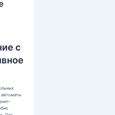
е
ние с
ивное
тольных
в автоматы
рнет-
обно
о. Для